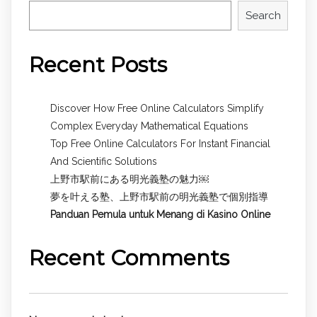
Search
Recent Posts
Discover How Free Online Calculators Simplify
Complex Everyday Mathematical Equations
Top Free Online Calculators For Instant Financial
And Scientific Solutions
上野市駅前にある明光義塾の魅力￼
夢を叶える塾、上野市駅前の明光義塾で個別指導
Panduan Pemula untuk
Menang di Kasino Online
Recent Comments