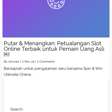
Putar & Menangkan: Petualangan Slot
Online Terbaik untuk Pemain Uang Asli
￼
By
schuran
|
2
Nov, 25
|
0 Comments
Bersiaplah untuk pengalaman seru bersama Spin & Win:
Ultimate Online…
Search