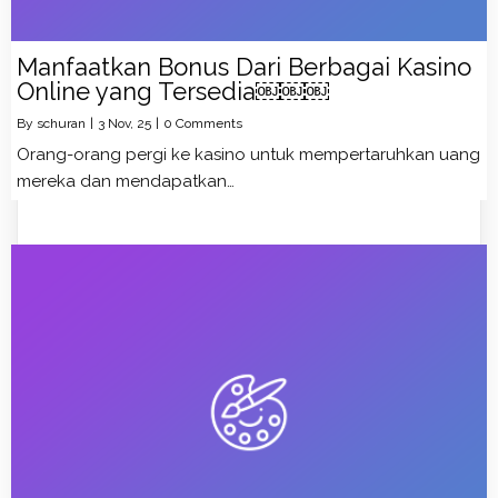
Manfaatkan Bonus Dari Berbagai Kasino
Online yang Tersedia￼￼￼
By
schuran
|
3
Nov, 25
|
0 Comments
Orang-orang pergi ke kasino untuk mempertaruhkan uang
mereka dan mendapatkan…