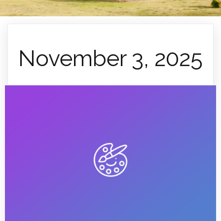
November 3, 2025