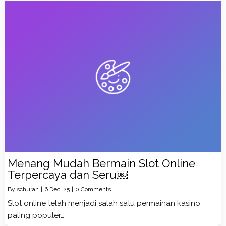
Menang Mudah Bermain Slot Online
Terpercaya dan Seru￼
By
schuran
|
6
Dec, 25
|
0 Comments
Slot online telah menjadi salah satu permainan kasino
paling populer…