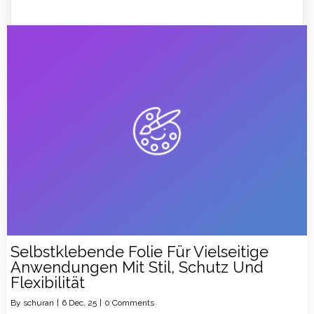
Selbstklebende Folie Für Vielseitige
Anwendungen Mit Stil, Schutz Und
Flexibilität
By
schuran
|
6
Dec, 25
|
0 Comments