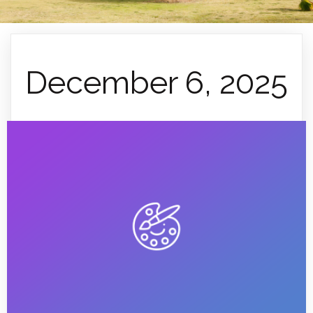
December 6, 2025