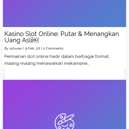
Kasino Slot Online: Putar & Menangkan
Uang Asli￼
By
schuran
|
9
Feb, 26
|
0 Comments
Permainan slot online hadir dalam berbagai format,
masing-masing menawarkan mekanisme…