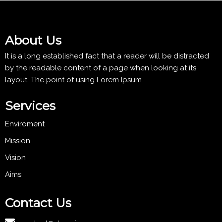
About Us
It is a long established fact that a reader will be distracted
by the readable content of a page when looking at its
layout. The point of using Lorem Ipsum
Services
Enviroment
Mission
Vision
Aims
Contact Us