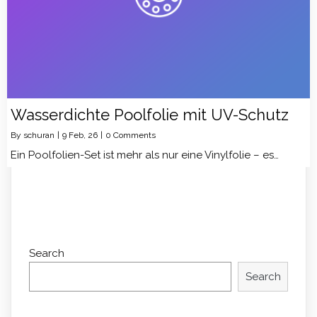
Wasserdichte Poolfolie mit UV-Schutz
By
schuran
|
9
Feb, 26
|
0 Comments
Ein Poolfolien-Set ist mehr als nur eine Vinylfolie – es…
Search
Search