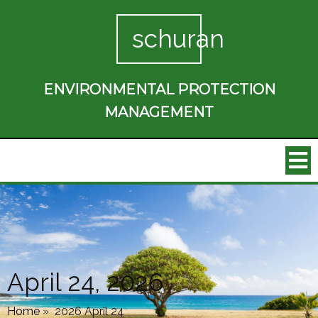
schuran
ENVIRONMENTAL PROTECTION
MANAGEMENT
April 24, 2026
Home
»
2026 April 24