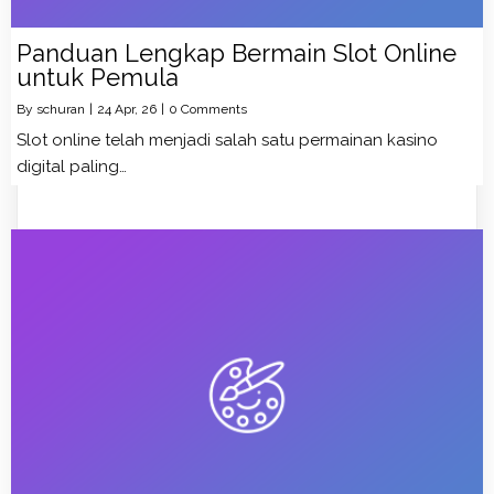
Panduan Lengkap Bermain Slot Online
untuk Pemula
By
schuran
|
24
Apr, 26
|
0 Comments
Slot online telah menjadi salah satu permainan kasino
digital paling…