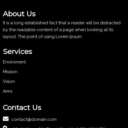
About Us
It is a long established fact that a reader will be distracted
by the readable content of a page when looking at its
layout. The point of using Lorem Ipsum
Services
Enviroment
Mission
Vision
Aims
Contact Us
contact@domain.com