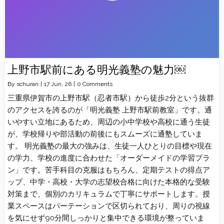
上野市駅前にある明光義塾の魅力￼
By
schuran
|
17
Jun, 26
|
0 Comments
三重県伊賀市の上野市駅（忍者市駅）から徒歩2分という抜群
のアクセスを誇るのが「明光義塾 上野市駅前教室」です。通
いやすい立地にあるため、周辺の小中学校や高校に通う生徒
が、学校帰りや部活動の前後にもスムーズに通塾していま
す。 明光義塾の最大の強みは、生徒一人ひとりの目標や現在
の学力、学校の進度に合わせた「オーダーメイドの学習プラ
ン」です。苦手科目の克服はもちろん、定期テストの得点ア
ップ、中学・高校・大学の志望校合格に向けた本格的な受験
対策まで、個別のカリキュラムで丁寧にサポートします。授
業スペースはパーテーションで区切られており、周りの視線
を気にせず90分間しっかりと集中できる環境が整っていま