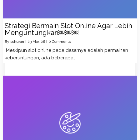
Strategi Bermain Slot Online Agar Lebih
Menguntungkan￼￼￼
By
schuran
|
23
Mar, 26
|
0 Comments
Meskipun slot online pada dasarnya adalah permainan
keberuntungan, ada beberapa…