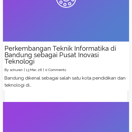
Perkembangan Teknik Informatika di
Bandung sebagai Pusat Inovasi
Teknologi
By
schuran
|
13
Mar, 26
|
0 Comments
Bandung dikenal sebagai salah satu kota pendidikan dan
teknologi di…