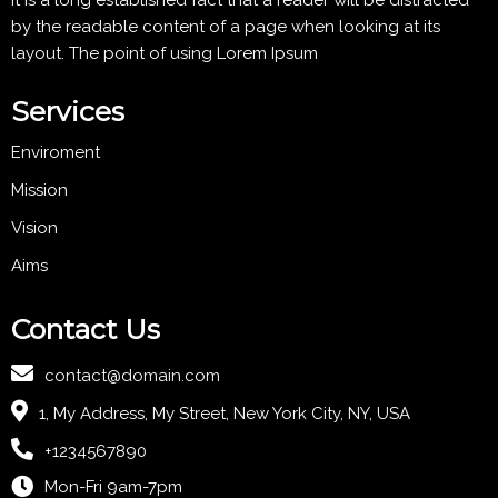
It is a long established fact that a reader will be distracted
by the readable content of a page when looking at its
layout. The point of using Lorem Ipsum
Services
Enviroment
Mission
Vision
Aims
Contact Us
contact@domain.com
1, My Address, My Street, New York City, NY, USA
+1234567890
Mon-Fri 9am-7pm