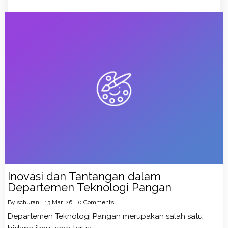
Inovasi dan Tantangan dalam
Departemen Teknologi Pangan
By
schuran
|
13
Mar, 26
|
0 Comments
Departemen Teknologi Pangan merupakan salah satu