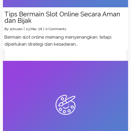
Tips Bermain Slot Online Secara Aman
dan Bijak
By
schuran
|
23
Mar, 26
|
0 Comments
Bermain slot online memang menyenangkan, tetapi
diperlukan strategi dan kesadaran…