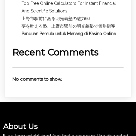
Top Free Online Calculators For Instant Financial
And Scientific Solutions
上野市駅前にある明光義塾の魅力￼
夢を叶える塾、上野市駅前の明光義塾で個別指導
Panduan Pemula untuk
Menang di Kasino Online
Recent Comments
No comments to show.
About Us