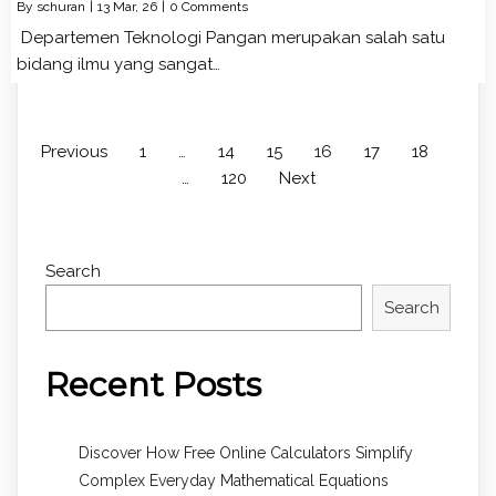
By
schuran
|
13
Mar, 26
|
0 Comments
Departemen Teknologi Pangan merupakan salah satu
bidang ilmu yang sangat…
Previous
1
…
14
15
16
17
18
…
120
Next
Search
Search
Recent Posts
Discover How Free Online Calculators Simplify
Complex Everyday Mathematical Equations