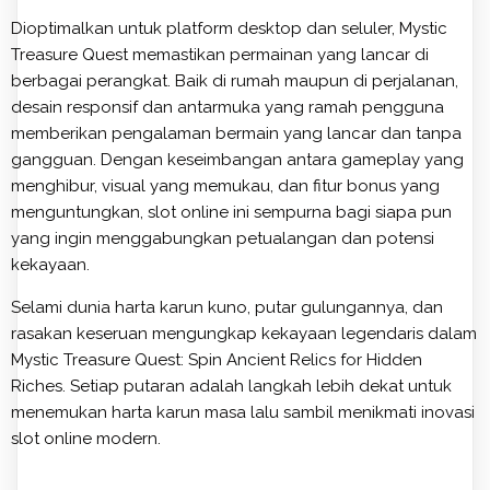
Dioptimalkan untuk platform desktop dan seluler, Mystic
Treasure Quest memastikan permainan yang lancar di
berbagai perangkat. Baik di rumah maupun di perjalanan,
desain responsif dan antarmuka yang ramah pengguna
memberikan pengalaman bermain yang lancar dan tanpa
gangguan. Dengan keseimbangan antara gameplay yang
menghibur, visual yang memukau, dan fitur bonus yang
menguntungkan, slot online ini sempurna bagi siapa pun
yang ingin menggabungkan petualangan dan potensi
kekayaan.
Selami dunia harta karun kuno, putar gulungannya, dan
rasakan keseruan mengungkap kekayaan legendaris dalam
Mystic Treasure Quest: Spin Ancient Relics for Hidden
Riches. Setiap putaran adalah langkah lebih dekat untuk
menemukan harta karun masa lalu sambil menikmati inovasi
slot online modern.