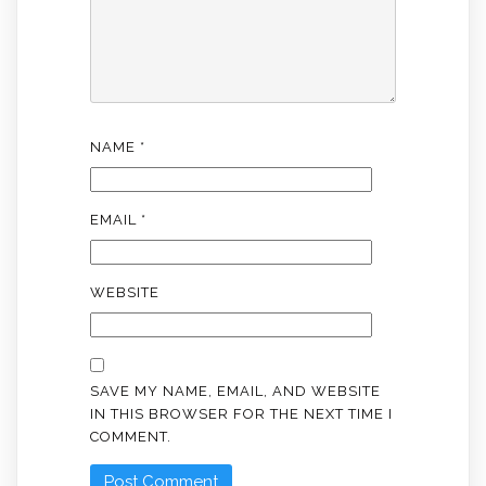
NAME
*
EMAIL
*
WEBSITE
SAVE MY NAME, EMAIL, AND WEBSITE
IN THIS BROWSER FOR THE NEXT TIME I
COMMENT.