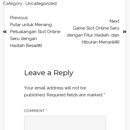
Category :
Uncategorized
Previous
Next
Putar untuk Menang:
Game Slot Online Seru
Petualangan Slot Online
dengan Fitur, Hadiah, dan
Seru dengan
Hiburan Menarik￼
Hadiah Besar￼
Leave a Reply
Your email address will not be
published.
Required fields are marked
*
COMMENT
*