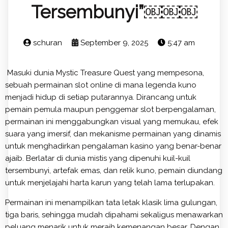
Tersembunyi”￼￼￼
schuran
September 9, 2025
5:47 am
Masuki dunia Mystic Treasure Quest yang mempesona,
sebuah permainan slot online di mana legenda kuno
menjadi hidup di setiap putarannya. Dirancang untuk
pemain pemula maupun penggemar slot berpengalaman,
permainan ini menggabungkan visual yang memukau, efek
suara yang imersif, dan mekanisme permainan yang dinamis
untuk menghadirkan pengalaman kasino yang benar-benar
ajaib. Berlatar di dunia mistis yang dipenuhi kuil-kuil
tersembunyi, artefak emas, dan relik kuno, pemain diundang
untuk menjelajahi harta karun yang telah lama terlupakan.
Permainan ini menampilkan tata letak klasik lima gulungan,
tiga baris, sehingga mudah dipahami sekaligus menawarkan
peluang menarik untuk meraih kemenangan besar. Dengan