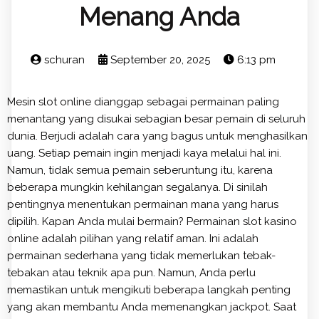
Menang Anda
schuran
September 20, 2025
6:13 pm
Mesin slot online dianggap sebagai permainan paling
menantang yang disukai sebagian besar pemain di seluruh
dunia. Berjudi adalah cara yang bagus untuk menghasilkan
uang. Setiap pemain ingin menjadi kaya melalui hal ini.
Namun, tidak semua pemain seberuntung itu, karena
beberapa mungkin kehilangan segalanya. Di sinilah
pentingnya menentukan permainan mana yang harus
dipilih. Kapan Anda mulai bermain? Permainan slot kasino
online adalah pilihan yang relatif aman. Ini adalah
permainan sederhana yang tidak memerlukan tebak-
tebakan atau teknik apa pun. Namun, Anda perlu
memastikan untuk mengikuti beberapa langkah penting
yang akan membantu Anda memenangkan jackpot. Saat