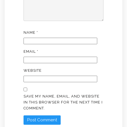
NAME
*
EMAIL
*
WEBSITE
SAVE MY NAME, EMAIL, AND WEBSITE
IN THIS BROWSER FOR THE NEXT TIME I
COMMENT.