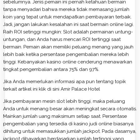
sebelumnya. Jenis pemain ini pernah ketahuan bermain
tanpa menyadari bahwa mereka tidak memasang jumlah
koin yang tepat untuk mendapatkan pembayaran terbaik.
Jadi, jangan lakukan kesalahan ini saat bermain online lagi.
Raih ROI setinggi mungkin: Slot adalah permainan untung-
untungan, dan Anda harus mencari ROI tertinggi saat
bermain. Pemain akan memiliki peluang menang yang jauh
lebih baik ketika persentase pengembalian mereka lebih
tinggi. Kebanyakan kasino online cenderung menawarkan
tingkat pengembalian antara 75% dan 97%.
Jika Anda memerlukan informasi apa pun tentang topik
terkait artikel ini klik di sini
Amir Palace Hotel
Jika pembayaran mesin slot lebih tinggi, maka peluang
Anda untuk menang besar akan meningkat secara otomatis.
Mainkan jumlah uang maksimum setiap saat. Persentase
pengembalian yang tersedia di kasino judi online biasanya
dihitung untuk memasukkan jumlah jackpot. Pada dasarnya,
jackpot dibayarkan berdasarkan jumlah tertinggi yang