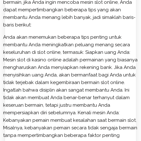
bermain, jika Anda ingin mencoba mesin slot online, Anda
dapat mempertimbangkan beberapa tips yang akan
membantu Anda menang lebih banyak, jadi simaklah baris-
baris berikut:
Anda akan menemukan beberapa tips penting untuk
membantu Anda meningkatkan peluang menang secara
keseluruhan di slot online, termasuk: Siapkan uang Anda:
Mesin slot di kasino online adalah permainan yang biasanya
mengharuskan Anda menyiapkan rekening bank. Jika Anda
menyisihkan uang Anda, akan bermanfaat bagi Anda untuk
tidak terjebak dalam kegembiraan bermain slot online.
Ingatlah bahwa disiplin akan sangat membantu Anda. Ini
tidak akan membuat Anda benar-benar terhanyut dalam
keseruan bermain, tetapi justru membantu Anda
mempersiapkan diri sebelumnya. Kenali mesin Anda:
Kebanyakan pemain membuat kesalahan saat bermain slot.
Misalnya, kebanyakan pemain secara tidak sengaja bermain
tanpa mempertimbangkan beberapa faktor penting