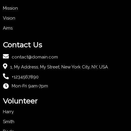
Mission
Vision
Aims
Contact Us
contact@domain.com
1, My Address, My Street, New York City, NY, USA
+1234567890
Mon-Fri 9am-7pm
Volunteer
Harry
Smith