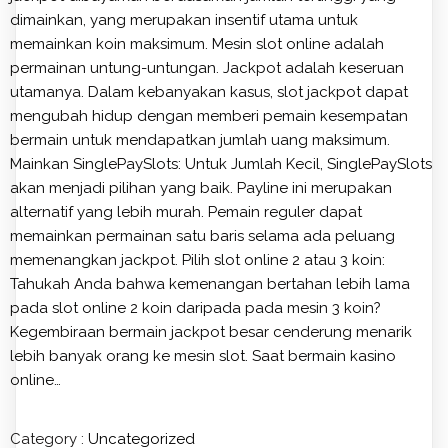
dimainkan, yang merupakan insentif utama untuk
memainkan koin maksimum. Mesin slot online adalah
permainan untung-untungan. Jackpot adalah keseruan
utamanya. Dalam kebanyakan kasus, slot jackpot dapat
mengubah hidup dengan memberi pemain kesempatan
bermain untuk mendapatkan jumlah uang maksimum.
Mainkan SinglePaySlots: Untuk Jumlah Kecil, SinglePaySlots
akan menjadi pilihan yang baik. Payline ini merupakan
alternatif yang lebih murah. Pemain reguler dapat
memainkan permainan satu baris selama ada peluang
memenangkan jackpot. Pilih slot online 2 atau 3 koin:
Tahukah Anda bahwa kemenangan bertahan lebih lama
pada slot online 2 koin daripada pada mesin 3 koin?
Kegembiraan bermain jackpot besar cenderung menarik
lebih banyak orang ke mesin slot. Saat bermain kasino
online…
Category :
Uncategorized