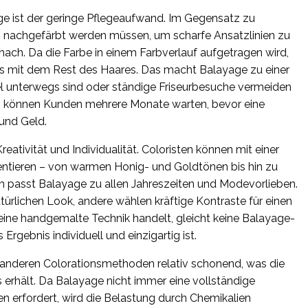
age ist der geringe Pflegeaufwand. Im Gegensatz zu
g nachgefärbt werden müssen, um scharfe Ansatzlinien zu
ach. Da die Farbe in einem Farbverlauf aufgetragen wird,
s mit dem Rest des Haares. Das macht Balayage zu einer
iel unterwegs sind oder ständige Friseurbesuche vermeiden
 können Kunden mehrere Monate warten, bevor eine
 und Geld.
ativität und Individualität. Coloristen können mit einer
entieren – von warmen Honig- und Goldtönen bis hin zu
h passt Balayage zu allen Jahreszeiten und Modevorlieben.
ürlichen Look, andere wählen kräftige Kontraste für einen
eine handgemalte Technik handelt, gleicht keine Balayage-
rgebnis individuell und einzigartig ist.
u anderen Colorationsmethoden relativ schonend, was die
erhält. Da Balayage nicht immer eine vollständige
en erfordert, wird die Belastung durch Chemikalien