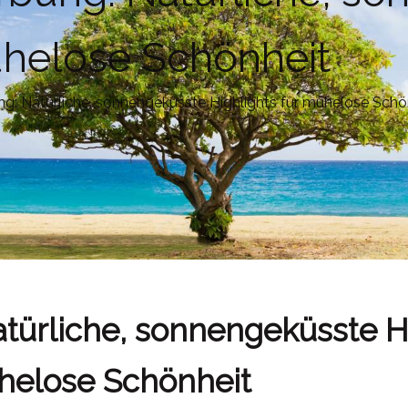
ühelose Schönheit
g: Natürliche, sonnengeküsste Highlights für mühelose Schö
türliche, sonnengeküsste H
helose Schönheit