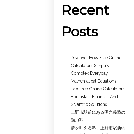
Recent
Posts
Discover How Free Online
Calculators Simplify
Complex Everyday
Mathematical Equations
Top Free Online Calculators
For Instant Financial And
Scientific Solutions
上野市駅前にある明光義塾の
魅力￼
夢を叶える塾、上野市駅前の