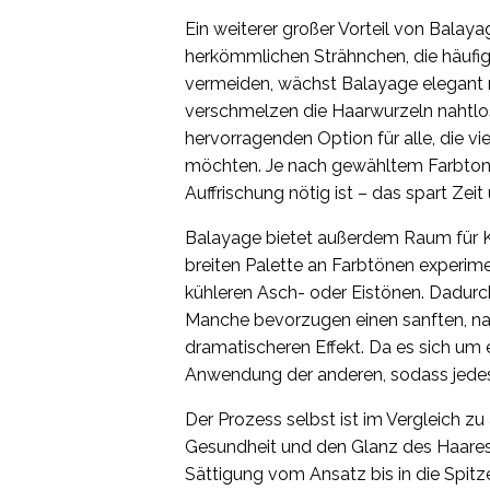
Ein weiterer großer Vorteil von Balay
herkömmlichen Strähnchen, die häufi
vermeiden, wächst Balayage elegant n
verschmelzen die Haarwurzeln nahtlo
hervorragenden Option für alle, die v
möchten. Je nach gewähltem Farbton
Auffrischung nötig ist – das spart Zeit
Balayage bietet außerdem Raum für Kre
breiten Palette an Farbtönen experim
kühleren Asch- oder Eistönen. Dadurc
Manche bevorzugen einen sanften, nat
dramatischeren Effekt. Da es sich um 
Anwendung der anderen, sodass jedes E
Der Prozess selbst ist im Vergleich z
Gesundheit und den Glanz des Haares 
Sättigung vom Ansatz bis in die Spitz