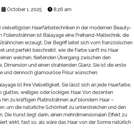
October 1, 2025
8:26 am
d vielseitigsten Haarfärbetechniken in der modernen Beauty-
Foliensträhnen ist Balayage eine Freihand-Maltechnik, die
trähnchen erzeugt. Der Begriff leitet sich vom französischen
et und perfekt beschreibt, wie die Farbe sanft ins Haar
t einen weichen, fließenden Übergang zwischen den
, Dimension und einen strahlenden Glanz. Sie ist die erste
ichte und dennoch glamouröse Frisur wünschen.
yage ist ihre Vielseitigkeit. Sie lässt sich an jede Haarfarbe,
b glattes, welliges oder lockiges Haar. Von dezenten
 hin zu kräftigen Platinsträhnen auf blondem Haar –
sen, um die natürliche Schönheit zu unterstreichen und den
n. Die Kunst liegt darin, einen mehrdimensionalen Effekt zu
ert wirkt, fast so, als wäre das Haar von der Sonne natürlich