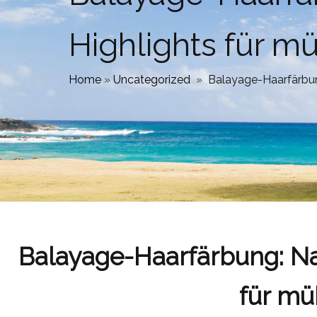
Highlights für m
Home
»
Uncategorized
»
Balayage-Haarfärbun
Balayage-Haarfärbung: Na
für mü