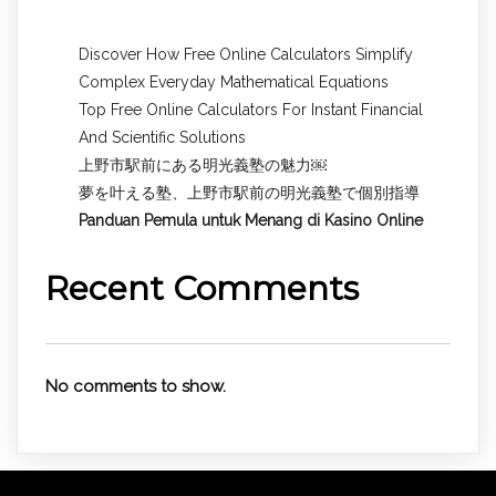
Discover How Free Online Calculators Simplify
Complex Everyday Mathematical Equations
Top Free Online Calculators For Instant Financial
And Scientific Solutions
上野市駅前にある明光義塾の魅力￼
夢を叶える塾、上野市駅前の明光義塾で個別指導
Panduan Pemula untuk
Menang di Kasino Online
Recent Comments
No comments to show.