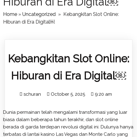
Hiburan di Era Digital￼
Home
»
Uncategorized
»
Kebangkitan Slot Online:
Hiburan di Era Digital￼
Kebangkitan Slot Online:
Hiburan di Era Digital￼
schuran
October 5, 2025
9:20 am
Dunia permainan telah mengalami transformasi yang luar
biasa dalam beberapa tahun terakhir, dan slot online
berada di garda terdepan revolusi digital ini. Dulunya hanya
terbatas di lantai kasino Las Vegas dan Monte Carlo yang