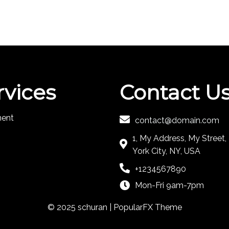
rvices
Contact U
ment
contact@domain.com
1, My Address, My Street
York City, NY, USA
+1234567890
Mon-Fri 9am-7pm
© 2025 schuran |
PopularFX Theme