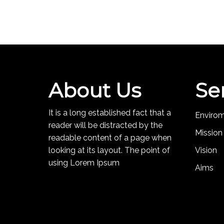
About Us
Se
It is a long established fact that a
Enviro
reader will be distracted by the
Mission
readable content of a page when
looking at its layout. The point of
Vision
using Lorem Ipsum
Aims