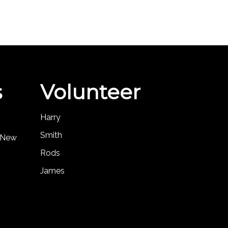
s
Volunteer
Harry
Smith
, New
Rods
James