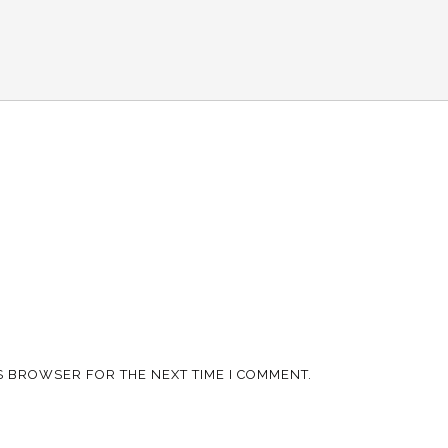
IS BROWSER FOR THE NEXT TIME I COMMENT.