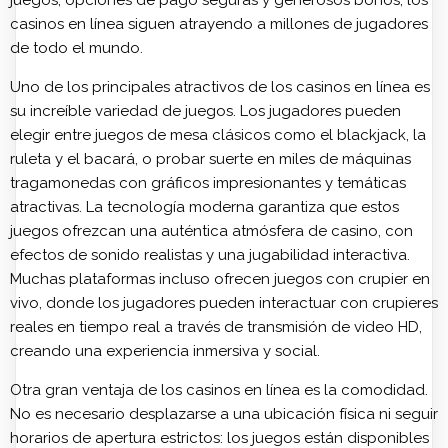
juegos, opciones de pago seguras y generosos bonos, los
casinos en línea siguen atrayendo a millones de jugadores
de todo el mundo.
Uno de los principales atractivos de los casinos en línea es
su increíble variedad de juegos. Los jugadores pueden
elegir entre juegos de mesa clásicos como el blackjack, la
ruleta y el bacará, o probar suerte en miles de máquinas
tragamonedas con gráficos impresionantes y temáticas
atractivas. La tecnología moderna garantiza que estos
juegos ofrezcan una auténtica atmósfera de casino, con
efectos de sonido realistas y una jugabilidad interactiva.
Muchas plataformas incluso ofrecen juegos con crupier en
vivo, donde los jugadores pueden interactuar con crupieres
reales en tiempo real a través de transmisión de video HD,
creando una experiencia inmersiva y social.
Otra gran ventaja de los casinos en línea es la comodidad.
No es necesario desplazarse a una ubicación física ni seguir
horarios de apertura estrictos: los juegos están disponibles