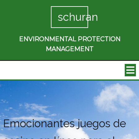
schuran
ENVIRONMENTAL PROTECTION
MANAGEMENT
Emocionantes juegos de