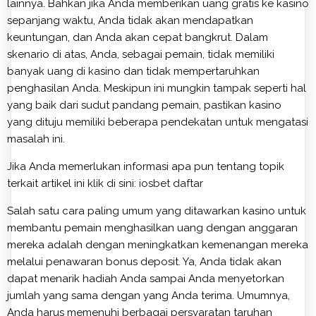
lainnya. Bahkan jika Anda memberikan uang gratis ke kasino
sepanjang waktu, Anda tidak akan mendapatkan
keuntungan, dan Anda akan cepat bangkrut. Dalam
skenario di atas, Anda, sebagai pemain, tidak memiliki
banyak uang di kasino dan tidak mempertaruhkan
penghasilan Anda. Meskipun ini mungkin tampak seperti hal
yang baik dari sudut pandang pemain, pastikan kasino
yang dituju memiliki beberapa pendekatan untuk mengatasi
masalah ini.
Jika Anda memerlukan informasi apa pun tentang topik
terkait artikel ini klik di sini:
iosbet daftar
Salah satu cara paling umum yang ditawarkan kasino untuk
membantu pemain menghasilkan uang dengan anggaran
mereka adalah dengan meningkatkan kemenangan mereka
melalui penawaran bonus deposit. Ya, Anda tidak akan
dapat menarik hadiah Anda sampai Anda menyetorkan
jumlah yang sama dengan yang Anda terima. Umumnya,
Anda harus memenuhi berbagai persyaratan taruhan