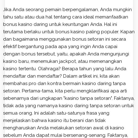
Jika Anda seorang pemain berpengalaman, Anda mungkin
tahu satu atau dua hal tentang cara ideal memanfaatkan
bonus kasino daring untuk keuntungan Anda. Hal ini
terutama berlaku untuk bonus kasino paling populer. Kapan
dan bagaimana menggunakan bonus setoran ini secara
efektif bergantung pada apa yang ingin Anda capai
dengan bonus tersebut, yaitu, apakah Anda mengunjungi
kasino baru, menemukan jackpot, atau memenangkan
kasino tertentu. Olahraga? Berapa tahun yang lalu Anda
mendaftar dan mendaftar? Dalam artikel ini, kita akan
membahas pro dan kontra bermain kasino daring tanpa
setoran. Pertama-tama, kita perlu mengklarifikasi apa arti
sebenarnya dari ungkapan "kasino tanpa setoran". Faktanya,
tidak ada yang namanya kasino daring tanpa setoran untuk
semua orang. Ini adalah satu-satunya frasa yang
menjelaskan bahwa kasino itu berani dan tidak
mengharuskan Anda melakukan setoran awal di kasino
sebelum Anda dapat mulai bersenang-senang. Faktanya,