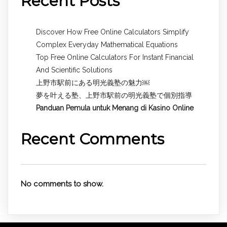
Recent Posts
Discover How Free Online Calculators Simplify
Complex Everyday Mathematical Equations
Top Free Online Calculators For Instant Financial
And Scientific Solutions
上野市駅前にある明光義塾の魅力￼
夢を叶える塾、上野市駅前の明光義塾で個別指導
Panduan Pemula untuk
Menang di Kasino Online
Recent Comments
No comments to show.