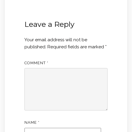
Leave a Reply
Your email address will not be
published.
Required fields are marked
*
COMMENT
*
NAME
*