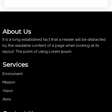
About Us
It is a long established fact that a reader will be distracted
by the readable content of a page when looking at its
layout. The point of using Lorem Ipsum
Services
Enviroment
Mission
Vision
Aims