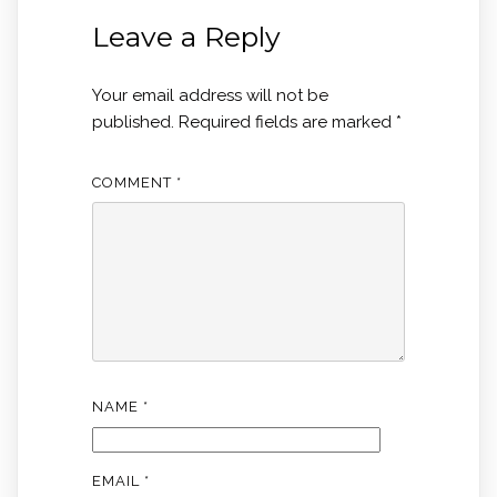
Leave a Reply
Your email address will not be
published.
Required fields are marked
*
COMMENT
*
NAME
*
EMAIL
*