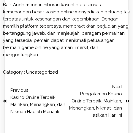
Baik Anda mencari hiburan kasual atau sensasi
kemenangan besar, kasino online menyediakan peluang tak
terbatas untuk kesenangan dan kegembiraan. Dengan
memilih platform tepercaya, mempraktikkan perjudian yang
bertanggung jawab, dan menjelajahi beragam permainan
yang tersedia, pemain dapat menikmati petualangan
bermain game online yang aman, imersif, dan
menguntungkan.
Category :
Uncategorized
Next
Previous
Pengalaman Kasino
Kasino Online Terbaik:
Online Terbaik: Mainkan,
Mainkan, Menangkan, dan
Menangkan, Nikmati, dan
Nikmati Hadiah Menarik
Hasilkan Hari Ini