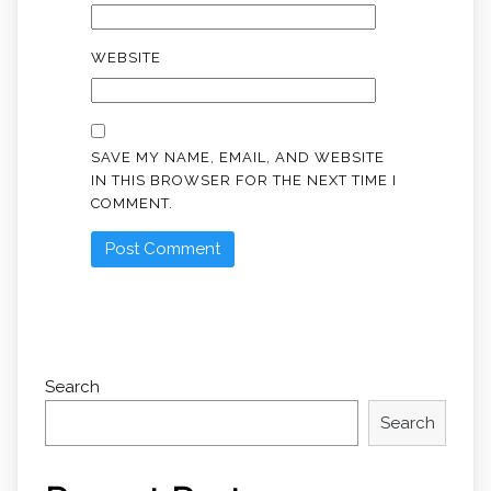
WEBSITE
SAVE MY NAME, EMAIL, AND WEBSITE
IN THIS BROWSER FOR THE NEXT TIME I
COMMENT.
Search
Search