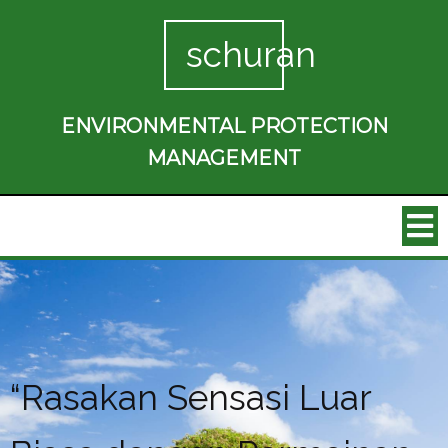
schuran
ENVIRONMENTAL PROTECTION
MANAGEMENT
“Rasakan Sensasi Luar