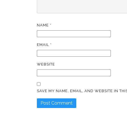
NAME
*
EMAIL
*
WEBSITE
SAVE MY NAME, EMAIL, AND WEBSITE IN TH