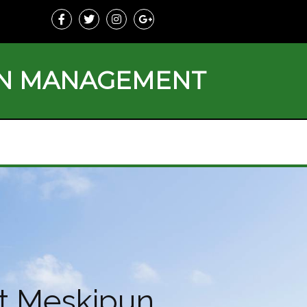
ON MANAGEMENT
t Meskipun