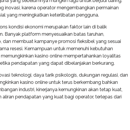
na yang sebelumnya mungkin ragu untuk berjudi daring.
ong inovasi, karena operator mengembangkan permainan
osial yang meningkatkan keterlibatan pengguna.
ns kondisi ekonomi merupakan faktor lain di balik
n. Banyak platform menyesuaikan batas taruhan,
, dan membuat kampanye promosi fleksibel yang sesuai
selama resesi. Kemampuan untuk memenuhi kebutuhan
i memungkinkan kasino online mempertahankan loyalitas
etika pendapatan yang dapat dibelanjakan berkurang.
ovasi teknologi, daya tarik psikologis, dukungan regulasi, dan
ungkinkan kasino online untuk terus berkembang bahkan
mbangan industri, kinerjanya kemungkinan akan tetap kuat,
aliran pendapatan yang kuat bagi operator, terlepas dari