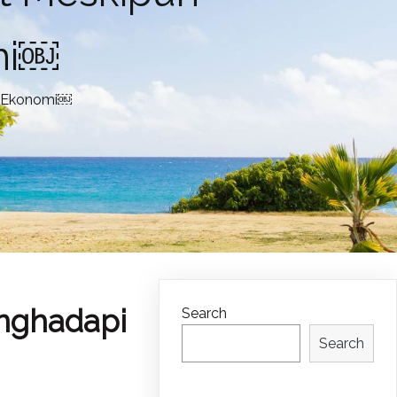
mi￼
i Ekonomi￼
nghadapi
Search
Search