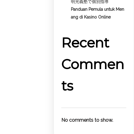
明光義塾で個別指導
Panduan Pemula untuk
Men
ang di Kasino Online
Recent
Commen
ts
No comments to show.