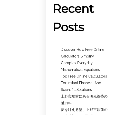
Recent
Posts
Discover How Free Online
Calculators Simplify
Complex Everyday
Mathematical Equations
Top Free Online Calculators
For Instant Financial And
Scientific Solutions
上野市駅前にある明光義塾の
魅力￼
夢を叶える塾、上野市駅前の