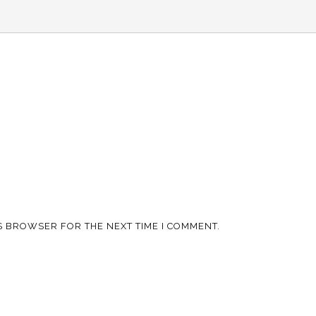
IS BROWSER FOR THE NEXT TIME I COMMENT.