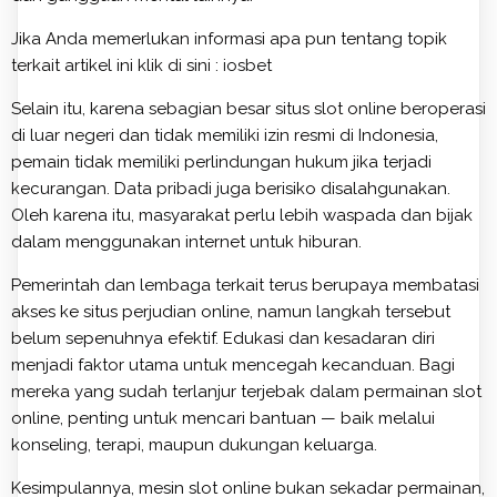
Jika Anda memerlukan informasi apa pun tentang topik
terkait artikel ini klik di sini :
iosbet
Selain itu, karena sebagian besar situs slot online beroperasi
di luar negeri dan tidak memiliki izin resmi di Indonesia,
pemain tidak memiliki perlindungan hukum jika terjadi
kecurangan. Data pribadi juga berisiko disalahgunakan.
Oleh karena itu, masyarakat perlu lebih waspada dan bijak
dalam menggunakan internet untuk hiburan.
Pemerintah dan lembaga terkait terus berupaya membatasi
akses ke situs perjudian online, namun langkah tersebut
belum sepenuhnya efektif. Edukasi dan kesadaran diri
menjadi faktor utama untuk mencegah kecanduan. Bagi
mereka yang sudah terlanjur terjebak dalam permainan slot
online, penting untuk mencari bantuan — baik melalui
konseling, terapi, maupun dukungan keluarga.
Kesimpulannya, mesin slot online bukan sekadar permainan,