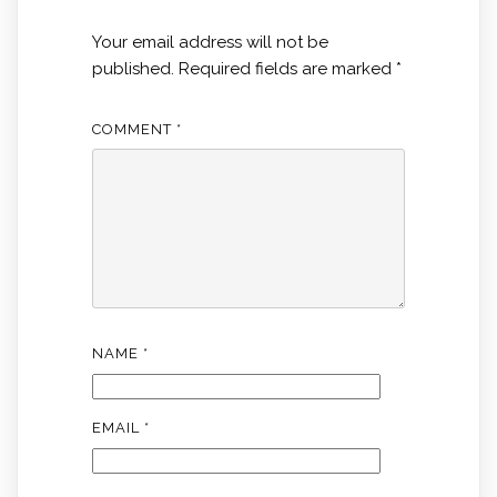
Your email address will not be
published.
Required fields are marked
*
COMMENT
*
NAME
*
EMAIL
*