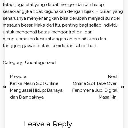
tetapi juga alat yang dapat mengendalikan hidup
seseorang jika tidak digunakan dengan bijak. Hiburan yang
seharusnya menyenangkan bisa berubah menjadi sumber
masalah besar. Maka dari itu, penting bagi setiap individu
untuk mengenali batas, mengontrol diri, dan
mengutamakan keseimbangan antara hiburan dan
tanggung jawab dalam kehidupan sehari-hari.
Category :
Uncategorized
Previous
Next
Ketika Mesin Slot Online
Online Slot Take Over:
Menguasai Hidup: Bahaya
Fenomena Judi Digital
dan Dampaknya
Masa Kini
Leave a Reply