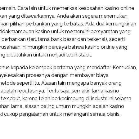
 pemain. Cara lain untuk memeriksa keabsahan kasino online
ankan yang ditawarkannya. Anda akan segera menemukan
an pilihan perbankan yang terbatas. Ada dua kemungkinan
ketidakmampuan kasino untuk memenuhi persyaratan yang
perbankan (terutama bank besar dan terkenal), seperti
perusahaan ini mungkin percaya bahwa kasino online yang
ng dibutuhkan untuk menjadi lebih stabil.
nus kepada kelompok pertama yang mendaftar. Kemudian,
nyelesaikan prosesnya dengan membayar biaya
metode seperti itu. Alasan lain mengapa banyak orang
 adalah reputasinya. Tentu saja, semakin lama kasino
tersebut, karena telah berkecimpung di industri ini selama
rtahan lama, alasan paling umum mungkin adalah kasino
liki cukup pengalaman untuk menangani semua bisnis.