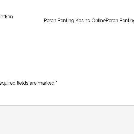
patkan
Peran Penting Kasino OnlinePeran Penti
equired fields are marked
*