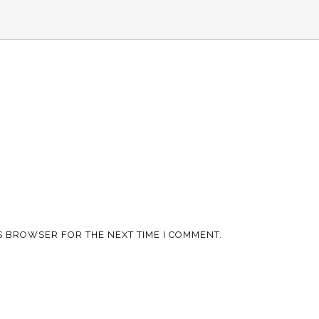
IS BROWSER FOR THE NEXT TIME I COMMENT.