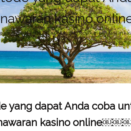
nawaran kasino onl
e yang dapat Anda coba untuk mendapatkan penawaran k
e yang dapat Anda coba un
nawaran kasino online￼￼