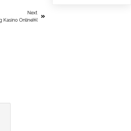
Next
ng Kasino Online￼