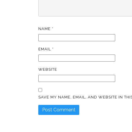
NAME
*
EMAIL
*
WEBSITE
SAVE MY NAME, EMAIL, AND WEBSITE IN TH