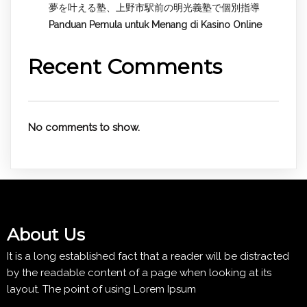
夢を叶える塾、上野市駅前の明光義塾で個別指導
Panduan Pemula untuk
Menang di Kasino Online
Recent Comments
No comments to show.
About Us
It is a long established fact that a reader will be distracted
by the readable content of a page when looking at its
layout. The point of using Lorem Ipsum