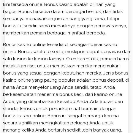
kini tersedia online. Bonus kasino adalah pilihan yang
bagus. Bonus tersedia dalam berbagai bentuk, dan tidak
semuanya menawarkan jumlah uang yang sama, tetapi
bonus itu sendiri sama menariknya dengan penawarannya,
memberikan pemain berbagai manfaat berbeda.
Bonus kasino online tersedia di sebagian besar kasino
online. Bonus selalu tersedia, meskipun dapat bervariasi dari
satu kasino ke kasino lainnya. Oleh karena itu, pemain harus
melakukan riset untuk memastikan mereka menemukan
bonus yang sesuai dengan kebutuhan mereka. Jenis bonus
kasino online yang paling populer adalah bonus deposit, di
mana Anda menyetor uang Anda sendiri, tetapi Anda
berkesempatan menerima bonus kecil dari kasino online
Anda, yang ditambahkan ke saldo Anda. Ada aturan dan
standar khusus untuk penarikan saat bermain dengan
bonus kasino online. Bonus ini sangat berharga karena
secara signifikan meningkatkan peluang Anda untuk
menang ketika Anda bertaruh sedikit lebih banyak uang.