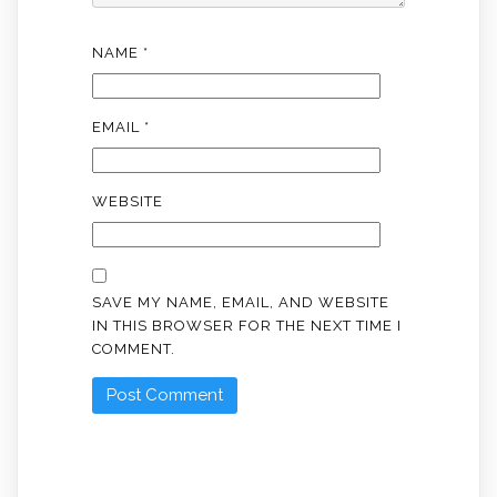
NAME
*
EMAIL
*
WEBSITE
SAVE MY NAME, EMAIL, AND WEBSITE
IN THIS BROWSER FOR THE NEXT TIME I
COMMENT.