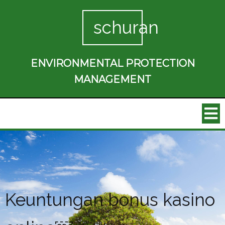
schuran
ENVIRONMENTAL PROTECTION
MANAGEMENT
Keuntungan bonus kasino