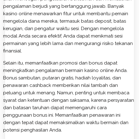
pengalaman berjudi yang bertanggung jawab. Banyak
kasino online menawarkan fitur untuk membantu pemain
mengelola dana mereka, termasuk batas deposit, batas
kerugian, dan pengatur waktu sesi. Dengan mengelola
modal Anda secara efektif, Anda dapat menikmati sesi
permainan yang lebih lama dan mengurangi risiko tekanan
finansial.
Selain itu, memanfaatkan promosi dan bonus dapat
meningkatkan pengalaman bermain kasino online Anda.
Bonus sambutan, putaran gratis, hadiah loyalitas, dan
penawaran cashback memberikan nilai tambah dan
peluang untuk menang. Namun, penting untuk membaca
syarat dan ketentuan dengan saksama, karena persyaratan
dan batasan taruhan dapat memengaruhi cara
penggunaan bonus ini. Memanfaatkan penawaran ini
dengan tepat dapat memaksimalkan waktu bermain dan
potensi penghasilan Anda.