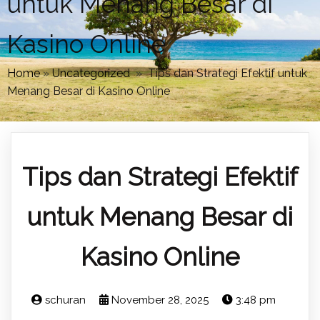
untuk Menang Besar di
Kasino Online
Home
»
Uncategorized
»
Tips dan Strategi Efektif untuk
Menang Besar di Kasino Online
Tips dan Strategi Efektif
untuk Menang Besar di
Kasino Online
schuran
November 28, 2025
3:48 pm