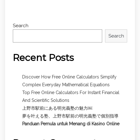
Search
Search
Recent Posts
Discover How Free Online Calculators Simplify
Complex Everyday Mathematical Equations
Top Free Online Calculators For Instant Financial
And Scientific Solutions
上野市駅前にある明光義塾の魅力￼
夢を叶える塾、上野市駅前の明光義塾で個別指導
Panduan Pemula untuk
Menang di Kasino Online