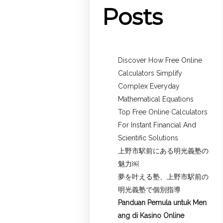
Posts
Discover How Free Online
Calculators Simplify
Complex Everyday
Mathematical Equations
Top Free Online Calculators
For Instant Financial And
Scientific Solutions
上野市駅前にある明光義塾の
魅力￼
夢を叶える塾、上野市駅前の
明光義塾で個別指導
Panduan Pemula untuk
Men
ang di Kasino Online