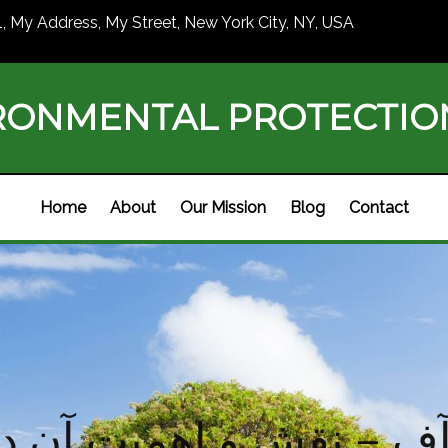
1, My Address, My Street, New York City, NY, USA
RONMENTAL PROTECTI
Home
About
Our Mission
Blog
Contact
ف – نقش و اهمیت آن در 