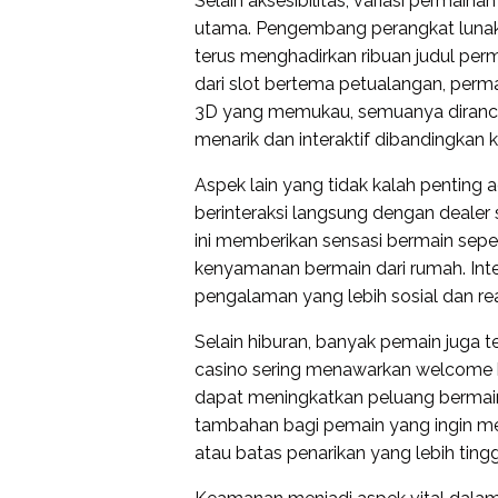
Selain aksesibilitas, variasi permain
utama. Pengembang perangkat lunak 
terus menghadirkan ribuan judul per
dari slot bertema petualangan, perma
3D yang memukau, semuanya diranc
menarik dan interaktif dibandingkan 
Aspek lain yang tidak kalah penting
berinteraksi langsung dengan dealer 
ini memberikan sensasi bermain sepe
kenyamanan bermain dari rumah. Inte
pengalaman yang lebih sosial dan real
Selain hiburan, banyak pemain juga 
casino sering menawarkan welcome b
dapat meningkatkan peluang bermain.
tambahan bagi pemain yang ingin me
atau batas penarikan yang lebih tingg