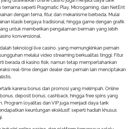
an yang ditawarkan online casino juga menjadi daya tarik
ternama seperti Pragmatic Play, Microgaming, dan NetEnt
mainan dengan tema, fitur, dan mekanisme berbeda. Mulai
inan klasik bergaya tradisional, hingga game dengan grafik
ang untuk memberikan pengalaman bermain yang lebih
kasino konvensional.
 adalah teknologi live casino, yang memungkinkan pemain
sungguhan melalui video streaming berkualitas tinggi. Fitur
rti berada di kasino fisik, namun tetap mempertahankan
raksi real-time dengan dealer dan pemain lain menciptakan
istis.
tertarik karena bonus dan promosi yang melimpah. Online
onus, deposit bonus, cashback, hingga free spins yang
 Program loyalitas dan VIP juga menjadi daya tarik
ndapatkan keuntungan eksklusif, seperti hadiah khusus
i.