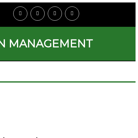
ON MANAGEMENT