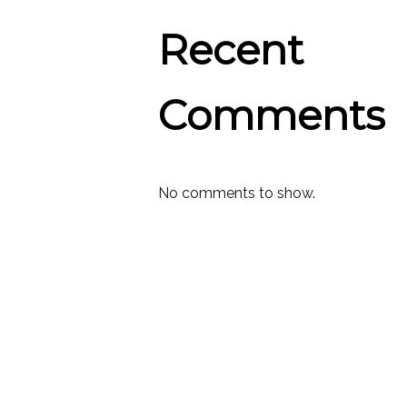
Recent
Comments
No comments to show.