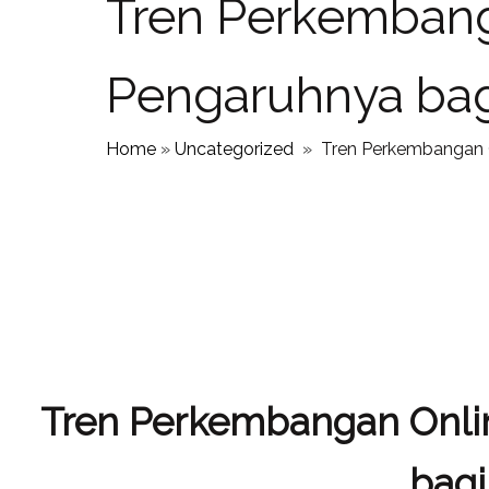
Tren Perkembang
Pengaruhnya bag
Home
»
Uncategorized
»
Tren Perkembangan 
Tren Perkembangan Onli
bagi