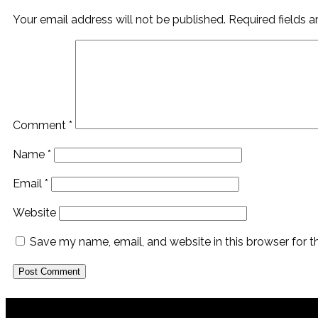
Your email address will not be published.
Required fields 
Comment
*
Name
*
Email
*
Website
Save my name, email, and website in this browser for 