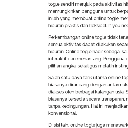
togle sendiri merujuk pada aktivitas h
memungkinkan pengguna untuk berpart
inilah yang membuat online togle men
hiburan praktis dan fleksibel. If you ne
Perkembangan online togle tidak terl
semua aktivitas dapat dilakukan secara
hiburan. Online togle hadir sebagai 
interaktif dan menantang. Pengguna
pilihan angka, sekaligus melatih insti
Salah satu daya tarik utama online 
biasanya dirancang dengan antarmuk
diakses oleh berbagai kalangan usia. Se
biasanya tersedia secara transpar
tanpa kebingungan. Hal ini menjadika
konvensional.
Di sisi lain, online togle juga mena