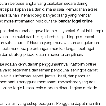
iburan berbasis angka yang dilakukan secara daring,
isipasi kapan saja dan di mana saja. Kemudahan akses
jadi pilihan menarik bagi banyak orang yang mencari
ed more information, visit our site:
bandar togel online
epas dari perubahan gaya hidup masyarakat. Saat ini, hampir
 online, mulai dari bekerja, berbelanja, hingga mencari
salah satu alternatif hiburan yang menawarkan pengalaman
 dapat mencoba peruntungan mereka dengan berbagai
ng dan strategi pribadi dalam menentukan pilihan.
togle adalah kemudahan penggunaannya. Platform online
a yang sederhana dan ramah pengguna, sehingga dapat
lain itu, informasi seperti jadwal, hasil, dan panduan
an, membantu pengguna memahami mekanisme yang ada
n online togle terasa lebih modern dibandingkan metode
warkan variasi yang cukup beragam. Pengguna dapat memilih