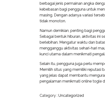
berbagai jenis permainan angka denga
kebebasan bagi pengguna untuk menye
masing. Dengan adanya variasi terse
tidak monoton.
Namun demikian, penting bagi penggun
Sebagai bentuk hiburan, aktivitas ini
berlebihan. Mengatur waktu dan batasa
mengganggu aktivitas sehari-hari maup
kunci utama dalam menikmati pengala
Selain itu, pengguna juga perlu mem
Memilih situs yang memiliki reputasi 
yang jelas dapat membantu mengurangi
pengalaman menikmati online togle 
Category :
Uncategorized