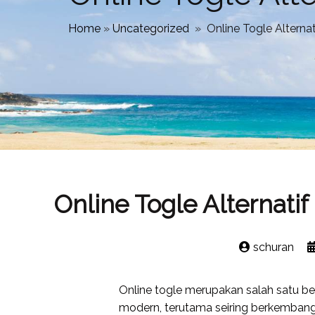
Home
»
Uncategorized
»
Online Togle Alternat
Online Togle Alternatif
schuran
Online togle merupakan salah satu be
modern, terutama seiring berkembangn