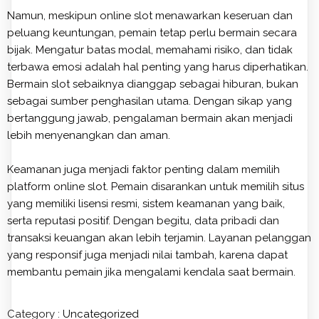
Namun, meskipun online slot menawarkan keseruan dan
peluang keuntungan, pemain tetap perlu bermain secara
bijak. Mengatur batas modal, memahami risiko, dan tidak
terbawa emosi adalah hal penting yang harus diperhatikan.
Bermain slot sebaiknya dianggap sebagai hiburan, bukan
sebagai sumber penghasilan utama. Dengan sikap yang
bertanggung jawab, pengalaman bermain akan menjadi
lebih menyenangkan dan aman.
Keamanan juga menjadi faktor penting dalam memilih
platform online slot. Pemain disarankan untuk memilih situs
yang memiliki lisensi resmi, sistem keamanan yang baik,
serta reputasi positif. Dengan begitu, data pribadi dan
transaksi keuangan akan lebih terjamin. Layanan pelanggan
yang responsif juga menjadi nilai tambah, karena dapat
membantu pemain jika mengalami kendala saat bermain.
Category :
Uncategorized