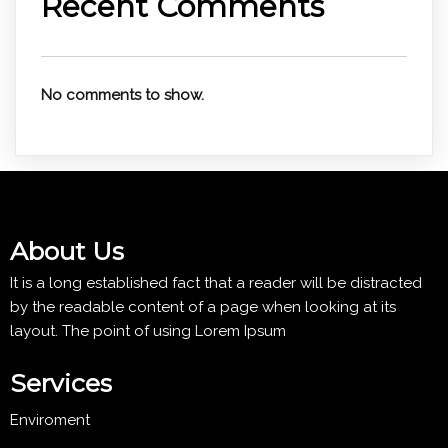
Recent Comments
No comments to show.
About Us
It is a long established fact that a reader will be distracted
by the readable content of a page when looking at its
layout. The point of using Lorem Ipsum
Services
Enviroment