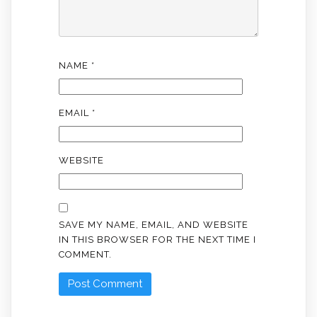
NAME
*
EMAIL
*
WEBSITE
SAVE MY NAME, EMAIL, AND WEBSITE
IN THIS BROWSER FOR THE NEXT TIME I
COMMENT.