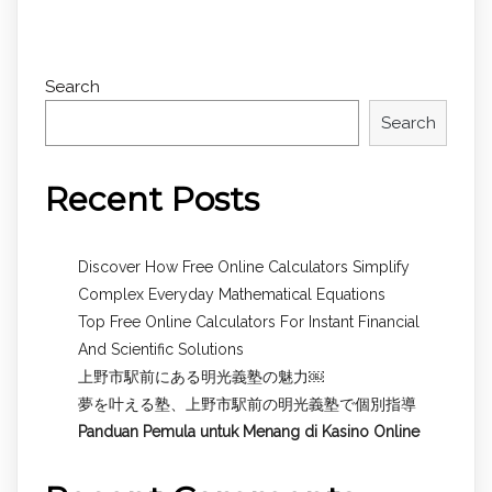
Search
Search
Recent Posts
Discover How Free Online Calculators Simplify
Complex Everyday Mathematical Equations
Top Free Online Calculators For Instant Financial
And Scientific Solutions
上野市駅前にある明光義塾の魅力￼
夢を叶える塾、上野市駅前の明光義塾で個別指導
Panduan Pemula untuk
Menang di Kasino Online