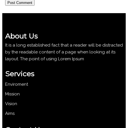
About Us
It is a long established fact that a reader will be distracted
by the readable content of a page when looking at its
layout. The point of using Lorem Ipsum
Services
Enviroment
Mission
Vision
Aims