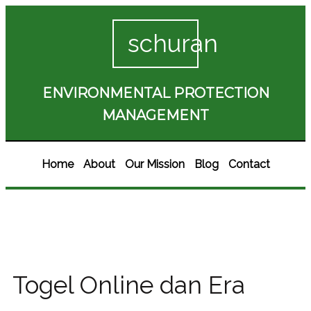
schuran
ENVIRONMENTAL PROTECTION
MANAGEMENT
Home
About
Our Mission
Blog
Contact
Togel Online dan Era