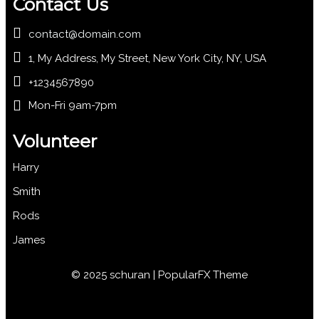
Contact Us
contact@domain.com
1, My Address, My Street, New York City, NY, USA
+1234567890
Mon-Fri 9am-7pm
Volunteer
Harry
Smith
Rods
James
© 2025 schuran |
PopularFX Theme