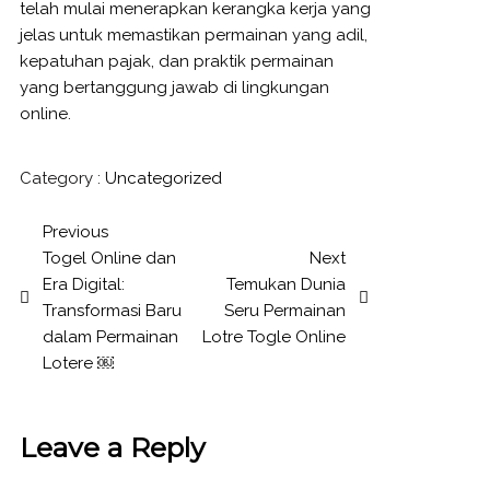
telah mulai menerapkan kerangka kerja yang
jelas untuk memastikan permainan yang adil,
kepatuhan pajak, dan praktik permainan
yang bertanggung jawab di lingkungan
online.
Category :
Uncategorized
Previous
Togel Online dan
Next
Era Digital:
Temukan Dunia
Transformasi Baru
Seru Permainan
dalam Permainan
Lotre Togle Online
Lotere ￼
Leave a Reply