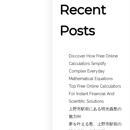
Recent
Posts
Discover How Free Online
Calculators Simplify
Complex Everyday
Mathematical Equations
Top Free Online Calculators
For Instant Financial And
Scientific Solutions
上野市駅前にある明光義塾の
魅力￼
夢を叶える塾、上野市駅前の