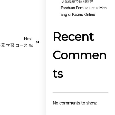
明光義塾で個別指導
Panduan Pemula untuk
Men
ang di Kasino Online
Recent
Next
 楽器 学習 コース ￼
Commen
ts
No comments to show.