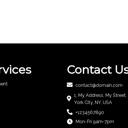
rvices
Contact U
ment
contact@domain.com
1, My Address, My Street
York City, NY, USA
+1234567890
Mon-Fri 9am-7pm