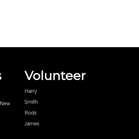
s
Volunteer
Harry
Smith
, New
Rods
James