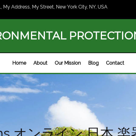
1, My Address, My Street, New York City, NY, USA
RONMENTAL PROTECTI
Home
About
Our Mission
Blog
Contact
ssons オンライン 日本 