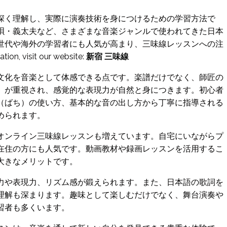
深く理解し、実際に演奏技術を身につけるための学習方法で
唄・義太夫など、さまざまな音楽ジャンルで使われてきた日本
世代や海外の学習者にも人気が高まり、三味線レッスンへの注
 visit our website:
新宿 三味線
文化を音楽として体感できる点です。楽譜だけでなく、師匠の
」が重視され、感覚的な表現力が自然と身につきます。初心者
（ばち）の使い方、基本的な音の出し方から丁寧に指導される
められます。
オンライン三味線レッスンも増えています。自宅にいながらプ
在住の方にも人気です。動画教材や録画レッスンを活用するこ
大きなメリットです。
力や表現力、リズム感が鍛えられます。また、日本語の歌詞を
理解も深まります。趣味として楽しむだけでなく、舞台演奏や
習者も多くいます。