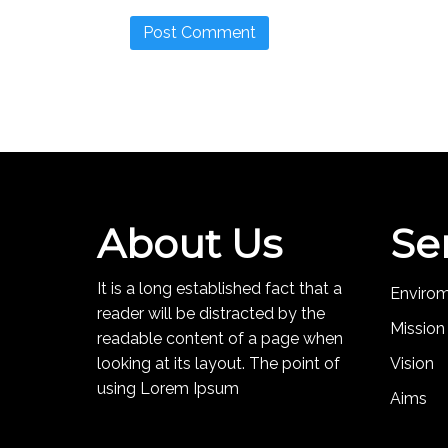
About Us
Se
It is a long established fact that a
Enviro
reader will be distracted by the
Mission
readable content of a page when
looking at its layout. The point of
Vision
using Lorem Ipsum
Aims