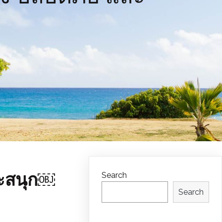
ละสนุก￼
Search
Search