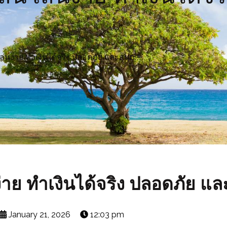
่นง่าย ทำเงินได้จริง ปลอดภัย และสนุก￼
่าย ทำเงินได้จริง ปลอดภัย แ
January 21, 2026
12:03 pm