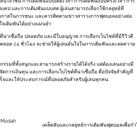
น่าสนใจ เช่น การเดิมพันแบบเต็มเวลา การเดิมพันแบบครึ่งเวลา การ
ิแคป และการเดิมพันแบบสด ผู้เล่นสามารถเลือกใช้กลยุทธ์ที่
่มโอกาสในการชนะ และควรติดตามข่าวสารวงการฟุตบอลอย่างต่อ
นใจเดิมพันได้อย่างแม่นยำ
ที่น่าเชื่อถือ ปลอดภัย และมีใบอนุญาต การเลือกเว็บไซต์ที่มีรีวิวดี
ลอด 24 ชั่วโมง จะช่วยให้ผู้เล่นมั่นใจในการเดิมพันและลดความ
รรมที่ทั้งสนุกและสามารถสร้างรายได้ได้จริง แต่ต้องเล่นอย่างมี
ารเงินทุน และการเลือกเว็บไซต์ที่น่าเชื่อถือ คือปัจจัยสำคัญที่
จและให้ประสบการณ์ที่ปลอดภัยสำหรับผู้เล่นทุกคน
r Mudah
เคล็ดลับและกลยุทธ์การเดิมพันฟุตบอลเพื่อก