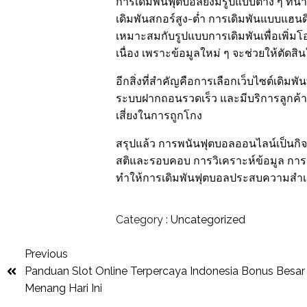
การเดิมพันฟุตบอลยังมีรูปแบบต่าง ๆ ที่
เดิมพันสกอร์สูง-ต่ำ การเดิมพันแบบแฮนด
เหมาะสมกับรูปแบบการเดิมพันเพื่อเพิ
เนื่อง เพราะข้อมูลใหม่ ๆ จะช่วยให้ตัดสิ
อีกสิ่งที่สำคัญคือการเลือกเว็บไซต์เดิมพัน
ระบบฝากถอนรวดเร็ว และมีบริการลูกค้าต
เสี่ยงในการถูกโกง
สรุปแล้ว การพนันฟุตบอลออนไลน์เป็นกิจก
สติและรอบคอบ การวิเคราะห์ข้อมูล การจัดก
ทำให้การเดิมพันฟุตบอลประสบความสำเร็
Category :
Uncategorized
Previous
Panduan Slot Online Terpercaya Indonesia Bonus Besa
Menang Hari Ini