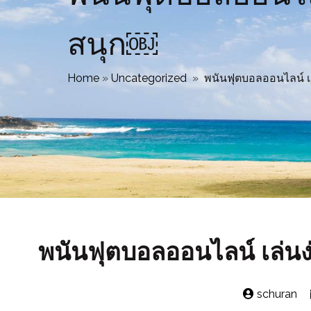
สนุก￼
Home
»
Uncategorized
»
พนันฟุตบอลออนไลน์ เล
พนันฟุตบอลออนไลน์ เล่นง
schuran