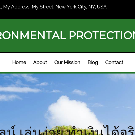
1, My Address, My Street, New York City, NY, USA
RONMENTAL PROTECTI
Home
About
Our Mission
Blog
Contact
์ เล่นง่าย ทำเงินได้จร