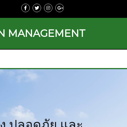
ON MANAGEMENT
ิง ปลอดภัย และ