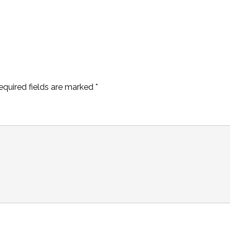
equired fields are marked
*