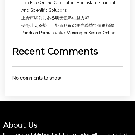
Top Free Online Calculators For Instant Financial
And Scientific Solutions
上野市駅前にある明光義塾の魅力￼
夢を叶える塾、上野市駅前の明光義塾で個別指導
Panduan Pemula untuk
Menang di Kasino Online
Recent Comments
No comments to show.
About Us
It is a long established fact that a reader will be distracted