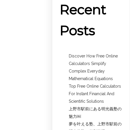
Recent
Posts
Discover How Free Online
Calculators Simplify
Complex Everyday
Mathematical Equations
Top Free Online Calculators
For Instant Financial And
Scientific Solutions
上野市駅前にある明光義塾の
魅力￼
夢を叶える塾、上野市駅前の