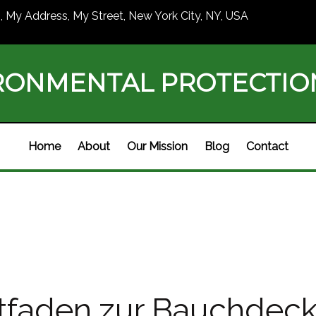
1, My Address, My Street, New York City, NY, USA
RONMENTAL PROTECTI
Home
About
Our Mission
Blog
Contact
itfaden zur Bauchdec