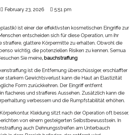
February 23, 2026
5:51 pm
stik) ist einer der effektivsten kosmetischen Eingriffe zur
Menschen entscheiden sich für diese Operation, um ihr
 straffere, glattere Körpermitte zu erhalten. Obwohl die
 ebenso wichtig, die potenziellen Risiken zu kennen. Semua
Besuchen Sie meine
,
bauchstraffung
nstraffung ist die Entfernung überschüssiger, erschlaffter
r starkem Gewichtsverlust kann die Haut an Elastizität
ngliche Form zurückkehren. Der Eingriff entfernt
in flacheres und strafferes Aussehen. Zusätzlich kann die
rperhaltung verbessern und die Rumpfstabilität erhöhen.
e Körperkontur. Kleidung sitzt nach der Operation oft besser,
berichten von einem gesteigerten Selbstbewusstsein. In
nstraffung auch Dehnungsstreifen am Unterbauch