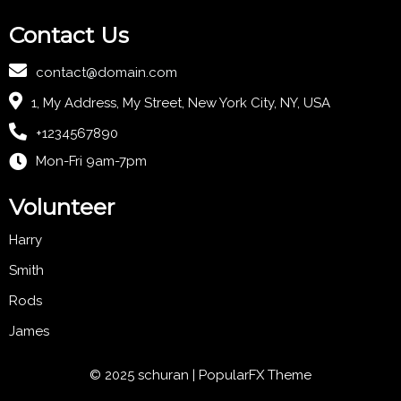
Contact Us
contact@domain.com
1, My Address, My Street, New York City, NY, USA
+1234567890
Mon-Fri 9am-7pm
Volunteer
Harry
Smith
Rods
James
© 2025 schuran |
PopularFX Theme