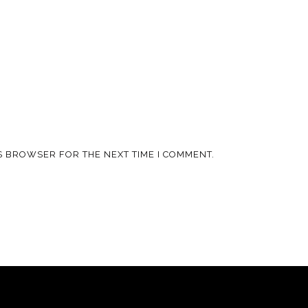
IS BROWSER FOR THE NEXT TIME I COMMENT.