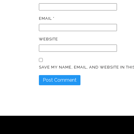
EMAIL
*
WEBSITE
SAVE MY NAME, EMAIL, AND WEBSITE IN TH