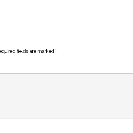
equired fields are marked
*