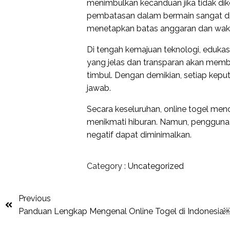
menimbulkan kecanduan jika tidak diko
pembatasan dalam bermain sangat di
menetapkan batas anggaran dan wakt
Di tengah kemajuan teknologi, edukasi
yang jelas dan transparan akan me
timbul. Dengan demikian, setiap kepu
jawab.
Secara keseluruhan, online togel m
menikmati hiburan. Namun, penggunaa
negatif dapat diminimalkan.
Category :
Uncategorized
Previous
Panduan Lengkap Mengenal Online Togel di Indonesia