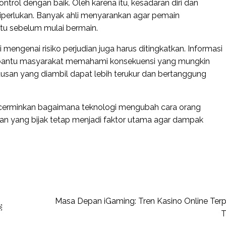
ntrol dengan baik. Oleh karena itu, kesadaran diri dan
perlukan. Banyak ahli menyarankan agar pemain
u sebelum mulai bermain.
 mengenai risiko perjudian juga harus ditingkatkan. Informasi
mbantu masyarakat memahami konsekuensi yang mungkin
tusan yang diambil dapat lebih terukur dan bertanggung
encerminkan bagaimana teknologi mengubah cara orang
n yang bijak tetap menjadi faktor utama agar dampak
Masa Depan iGaming: Tren Kasino Online Terp
￼
T