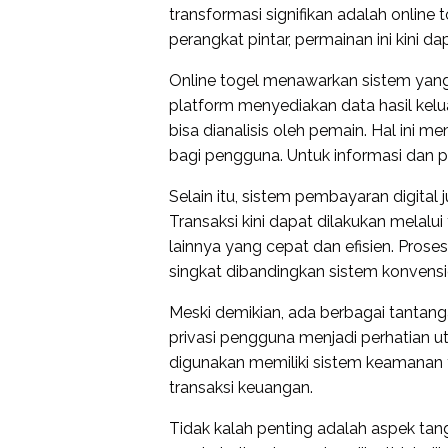
transformasi signifikan adalah online
perangkat pintar, permainan ini kini d
Online togel menawarkan sistem yang
platform menyediakan data hasil kelua
bisa dianalisis oleh pemain. Hal ini m
bagi pengguna. Untuk informasi dan p
Selain itu, sistem pembayaran digital
Transaksi kini dapat dilakukan melal
lainnya yang cepat dan efisien. Pros
singkat dibandingkan sistem konvensi
Meski demikian, ada berbagai tanta
privasi pengguna menjadi perhatian 
digunakan memiliki sistem keamanan 
transaksi keuangan.
Tidak kalah penting adalah aspek tan