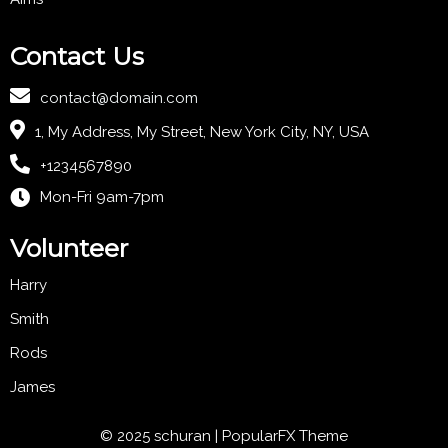
Contact Us
contact@domain.com
1, My Address, My Street, New York City, NY, USA
+1234567890
Mon-Fri 9am-7pm
Volunteer
Harry
Smith
Rods
James
© 2025 schuran |
PopularFX Theme