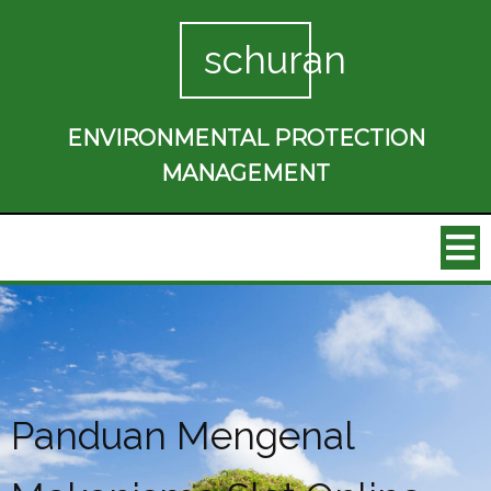
schuran
ENVIRONMENTAL PROTECTION
MANAGEMENT
Panduan Mengenal