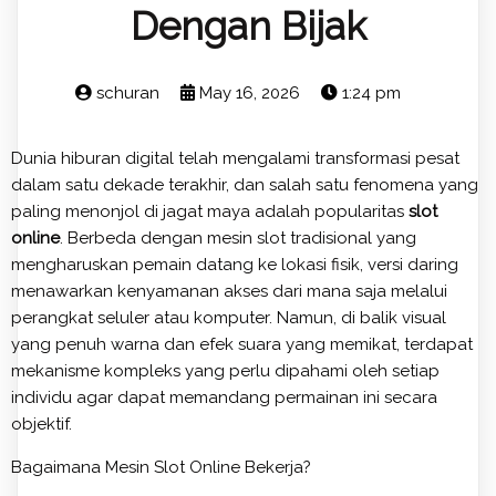
Dengan Bijak
schuran
May 16, 2026
1:24 pm
Dunia hiburan digital telah mengalami transformasi pesat
dalam satu dekade terakhir, dan salah satu fenomena yang
paling menonjol di jagat maya adalah popularitas
slot
online
. Berbeda dengan mesin slot tradisional yang
mengharuskan pemain datang ke lokasi fisik, versi daring
menawarkan kenyamanan akses dari mana saja melalui
perangkat seluler atau komputer. Namun, di balik visual
yang penuh warna dan efek suara yang memikat, terdapat
mekanisme kompleks yang perlu dipahami oleh setiap
individu agar dapat memandang permainan ini secara
objektif.
Bagaimana Mesin Slot Online Bekerja?