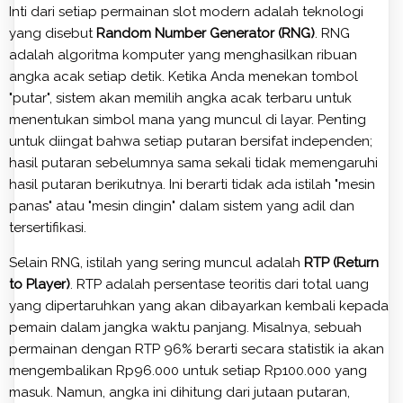
Inti dari setiap permainan slot modern adalah teknologi
yang disebut
Random Number Generator (RNG)
. RNG
adalah algoritma komputer yang menghasilkan ribuan
angka acak setiap detik. Ketika Anda menekan tombol
"putar", sistem akan memilih angka acak terbaru untuk
menentukan simbol mana yang muncul di layar. Penting
untuk diingat bahwa setiap putaran bersifat independen;
hasil putaran sebelumnya sama sekali tidak memengaruhi
hasil putaran berikutnya. Ini berarti tidak ada istilah "mesin
panas" atau "mesin dingin" dalam sistem yang adil dan
tersertifikasi.
Selain RNG, istilah yang sering muncul adalah
RTP (Return
to Player)
. RTP adalah persentase teoritis dari total uang
yang dipertaruhkan yang akan dibayarkan kembali kepada
pemain dalam jangka waktu panjang. Misalnya, sebuah
permainan dengan RTP 96% berarti secara statistik ia akan
mengembalikan Rp96.000 untuk setiap Rp100.000 yang
masuk. Namun, angka ini dihitung dari jutaan putaran,