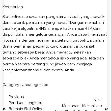
Kesimpulan
Slot online menawarkan pengalaman visual yang menarik
dan mekanik permainan yang inovatif. Dengan memahami
cara kerja algoritma RNG, memperhatikan nilai RTP, dan
disiplin dalam mengelola keuangan, Anda dapat menikmati
hiburan ini dengan lebih aman. Selalu ingat bahwa dalam
dunia permainan peluang, kunci utamanya bukanlah
tentang seberapa besar Anda menang, melainkan
seberapa bijak Anda mengelola risiko yang ada. Tetaplah
bermain secara bertanggung jawab demi menjaga
kesejahteraan finansial dan mental Anda.
Category :
Uncategorized
Previous
Next
Panduan Lengkap
Memahami Mekanisme
Bermain Slot Online: