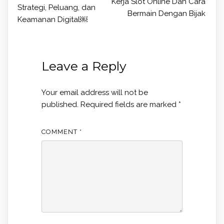
Kerja Slot Online Dan Cara
Strategi, Peluang, dan
Bermain Dengan Bijak
Keamanan Digital￼
Leave a Reply
Your email address will not be
published.
Required fields are marked
*
COMMENT
*