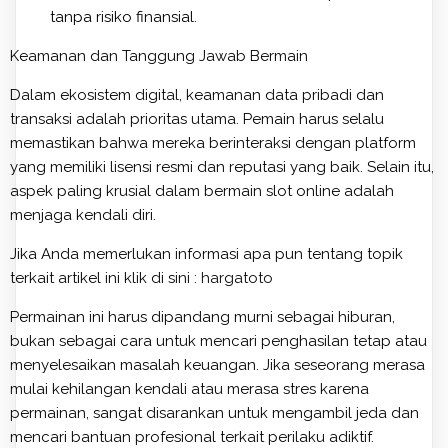
tanpa risiko finansial.
Keamanan dan Tanggung Jawab Bermain
Dalam ekosistem digital, keamanan data pribadi dan
transaksi adalah prioritas utama. Pemain harus selalu
memastikan bahwa mereka berinteraksi dengan platform
yang memiliki lisensi resmi dan reputasi yang baik. Selain itu,
aspek paling krusial dalam bermain slot online adalah
menjaga kendali diri.
Jika Anda memerlukan informasi apa pun tentang topik
terkait artikel ini klik di sini :
hargatoto
Permainan ini harus dipandang murni sebagai hiburan,
bukan sebagai cara untuk mencari penghasilan tetap atau
menyelesaikan masalah keuangan. Jika seseorang merasa
mulai kehilangan kendali atau merasa stres karena
permainan, sangat disarankan untuk mengambil jeda dan
mencari bantuan profesional terkait perilaku adiktif.