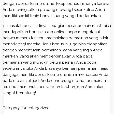
dengan bonus kasino online, tetapi bonus ini hanya karena
Anda meningkatkan peluang menang besar ketika Anda
memiliki sedikit lebih banyak uang yang dipertaruhkan!
Ini masalah besar, artinya sebagian besar pemain masih bisa
mendapatkan bonus kasino online tanpa mengetahui
bahwa menara tersebut memainkan permainan yang tidak
menarik bagi mereka. Jenis bonus ini juga bisa didapatkan
dengan menentukan permainan mana yang ingin Anda
mainkan, yang akan memperkenalkan Anda pada
permainan yang mungkin belum pernah Anda coba
sebelumnya. Jika Anda biasanya bermain permainan meja,
dan juga memiliki bonus kasino online, ini membatasi Anda
pada mesin slot, jadi Anda cenderung melihat permainan
tersebut memenuhi persyaratan taruhan, dan Anda akan
sangat beruntung!
Category :
Uncategorized