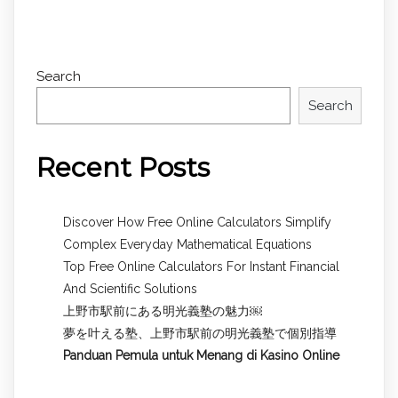
Search
Search
Recent Posts
Discover How Free Online Calculators Simplify
Complex Everyday Mathematical Equations
Top Free Online Calculators For Instant Financial
And Scientific Solutions
上野市駅前にある明光義塾の魅力￼
夢を叶える塾、上野市駅前の明光義塾で個別指導
Panduan Pemula untuk
Menang di Kasino Online